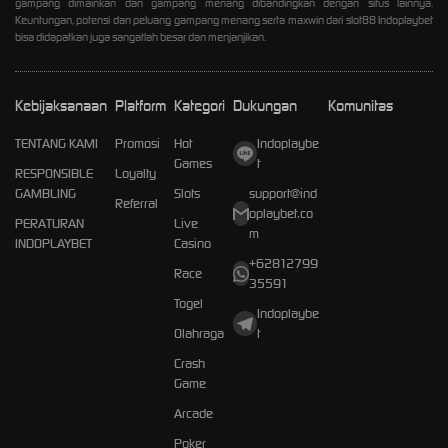
gampang dimainkan dan gampang menang dibandingkan dengan situs lainnya.
Keuntungan, potensi dan peluang gampang menang serta maxwin dari slot88 Indoplaybet
bisa didapatkan juga sangatlah besar dan menjanjikan.
Kebijaksanaan
Platform
Kategori
Dukungan
Komunitas
TENTANG KAMI
Promosi
Hot
Indoplaybe
Games
t
RESPONSIBLE
Loyalty
GAMBLING
Slots
support@ind
Referral
oplaybet.co
PERATURAN
Live
m
INDOPLAYBET
Casino
+62812799
Race
35591
Togel
Indoplaybe
Olahraga
t
Crash
Game
Arcade
Poker