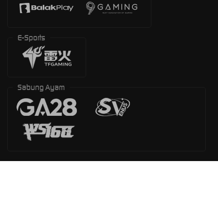
E-Sports
Sabung Ayam