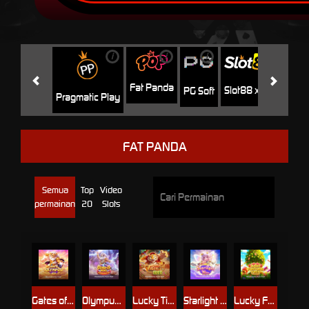
i
i
i
i
i
Facha
Fat Panda
Slot88 x PP
PG Soft
Pragmatic Play
FAT PANDA
Semua
Top
Video
permainan
20
Slots
Gates of Olympus POP
Olympus Wins
Lucky Tiger 1000
Starlight Wins
Lucky Fortune Tree