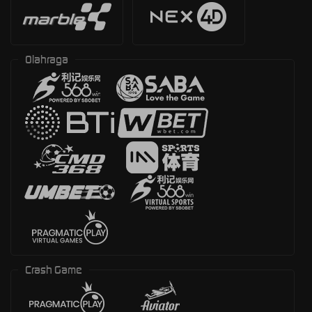
Olahraga
Crash Game