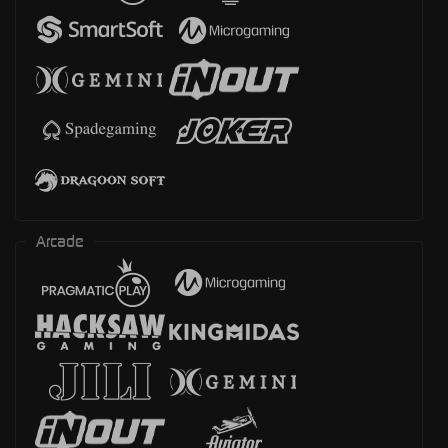
Arcade