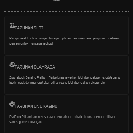
TARUHAN SLOT
Penyedia slot online dengan beragam pilihan game menarik yang memudahkan
pemain untuk mencapai jackpot
TARUHAN OLAHRAGA
Sportsbook Gaming Platform Terbaik menawarkan lebih banyak game, odds yang
lebih tinggi, dan menyediakan pilihan yang lebih banyak untuk pemain.
TARUHAN LIVE KASINO
Platform Pilihan bagi perusahaan-perusahaan terbaik di dunia, dengan pilihan
variasi game terbanyak