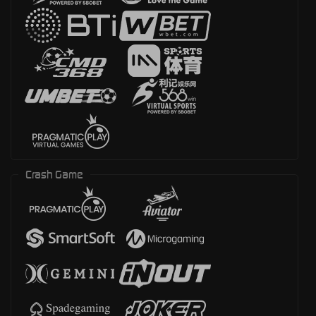
Crash Game