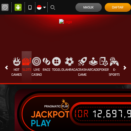
MASUK
DAFTAR
HOT
SLOTS
LIVE
RACE
TOGEL
OLAHRAGA
CRASH
ARCADE
POKER
E-
SABUN
GAMES
CASINO
GAME
SPORTS
AYAM
IDR
12,697,
JACKPOT
PLAY