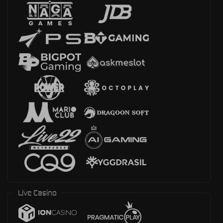
Live Casino