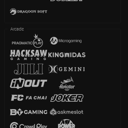
Arcade