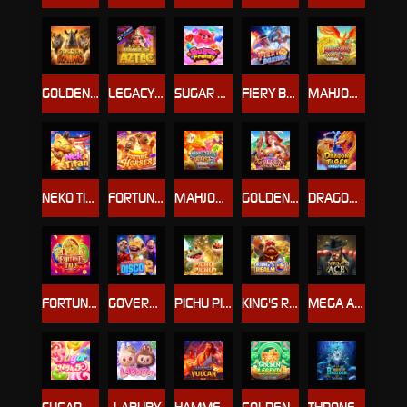
GOLDEN RHINO
LEGACY OF AZTEC
SUGAR FRENZY
FIERY BOXING
MAHJONG WAYS 3+
NEKO TITAN
FORTUNE HORSES
MAHJONG WAYS 3
GOLDEN ISLAND
DRAGON TIGER SHOWDOWN
FORTUNE TRIO
GOVERNMENT DISCO 2
PICHU PICHU
KING'S REALM
MEGA ACE