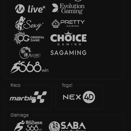
Race
Togel
Olahraga