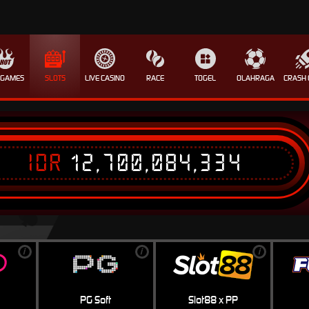
 GAMES
SLOTS
LIVE CASINO
RACE
TOGEL
OLAHRAGA
CRASH
IDR
12,700,084,334
i
i
i
a
PG Soft
Slot88 x PP