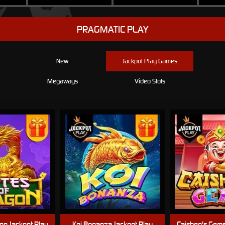
PRAGMATIC PLAY
New
Jackpot Play Games
Megaways
Video Slots
on Jackpot Play
Koi Bonanza Jackpot Play
Caishen's Gems