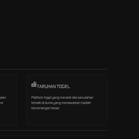
TARUHAN TOGEL
haan
Platform togel yang menarik dari perusahan
ame
terbaik di dunia yang menawarkan hadiah
kemenangan besar