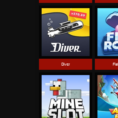
Diver
Fi