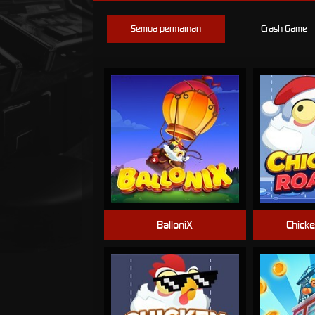
Semua permainan
Crash Game
BalloniX
Chicke