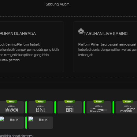
Sabung Ayam
RUHAN OLAHRAGA
TARUHAN LIVE KASINO
ook Gaming Platform Terbaik
Platform Pilihan bagi perusahaan-perusa
kan lebih banyak game, odds yang lebih
terbaik di dunia, dengan pilihan variasi g
 dan menyediakan pilihan yang lebih
terbanyak
untuk pemain.
an tidak dapat diproses