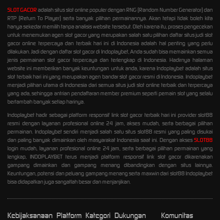
SLOT GACOR
adalah situs slot online populer dengan RNG (Random Number Generator) dan
RTP (Return To Player) serta banyak pilihan permainannya. Akan tetapi tidak boleh kita
hanya sekedar memilih tanpa analisis website tersebut. Oleh karena itu, proses pengecekan
untuk menemukan agen slot gacor yang merupakan salah satu pilihan daftar situs judi slot
gacor online terpercaya dan terbaik hari ini di Indonesia adalah hal penting yang perlu
dilakukan. Jadi dengan daftar slot gacor di Indoplaybet, Anda sudah bisa memainkan semua
jenis permainan slot gacor terpercaya dan terlengkap di Indonesia. Hadirnya halaman
website ini memberikan banyak keuntungan untuk anda, karena Indoplaybet adalah situs
slot terbaik hari ini yang merupakan agen bandar slot gacor resmi di Indonesia. Indoplaybet
menjadi pilihan utama di Indonesia dari semua situs judi slot online terbaik dan terpercaya
yang ada, sehingga antrian pendaftaran member premium seperti pemain slot yang selalu
bertambah banyak setiap harinya.
Indoplaybet hadir sebagai platform responsif link slot gacor terbaik hari ini provider slot88
resmi dengan layanan profesional online 24 jam, akses mudah, serta berbagai pilihan
permainan. Indoplaybet sendiri menjadi salah satu situs slot88 resmi yang paling disukai
dan paling banyak dimainkan oleh masyarakat Indonesia saat ini. Dengan akses
SLOT88
login mudah, layanan profesional online 24 jam, serta berbagai pilihan permainan yang
lengkap, INDOPLAYBET terus menjadi platform responsif link slot gacor dikarenakan
gampang dimainkan dan gampang menang dibandingkan dengan situs lainnya.
Keuntungan, potensi dan peluang gampang menang serta maxwin dari slot88 Indoplaybet
bisa didapatkan juga sangatlah besar dan menjanjikan.
Kebijaksanaan
Platform
Kategori
Dukungan
Komunitas