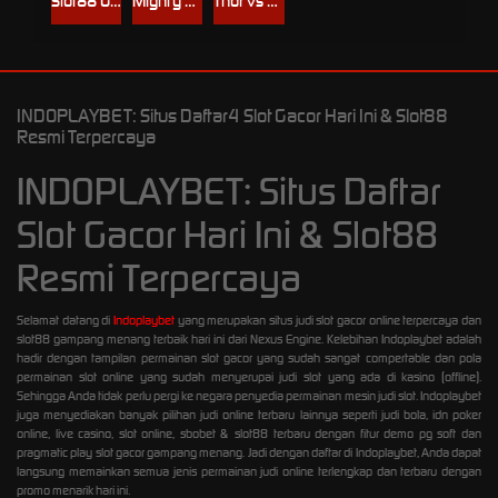
Slot88 Gems
Mighty Hercules
Thor vs Hercules
INDOPLAYBET: Situs Daftar4 Slot Gacor Hari Ini & Slot88
Resmi Terpercaya
INDOPLAYBET: Situs Daftar
Slot Gacor Hari Ini & Slot88
Resmi Terpercaya
Selamat datang di
Indoplaybet
yang merupakan situs judi slot gacor online terpercaya dan
slot88 gampang menang terbaik hari ini dari Nexus Engine. Kelebihan Indoplaybet adalah
hadir dengan tampilan permainan slot gacor yang sudah sangat compertable dan pola
permainan slot online yang sudah menyerupai judi slot yang ada di kasino (offline).
Sehingga Anda tidak perlu pergi ke negara penyedia permainan mesin judi slot. Indoplaybet
juga menyediakan banyak pilihan judi online terbaru lainnya seperti judi bola, idn poker
online, live casino, slot online, sbobet & slot88 terbaru dengan fitur demo pg soft dan
pragmatic play slot gacor gampang menang. Jadi dengan daftar di Indoplaybet, Anda dapat
langsung memainkan semua jenis permainan judi online terlengkap dan terbaru dengan
promo menarik hari ini.