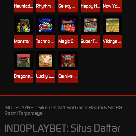
Haunted House
Rhythm Nights
Galaxy Babies
Happy Hatchlings
New Years Bash
Monster Mash Cash
Techno Tumble
Magic Oak
Super Twister
Vikings Plunder
Dragons Realm
Lucky Lucky
Carnival Cash
INDOPLAYBET: Situs Daftar4 Slot Gacor Hari Ini & Slot88
Resmi Terpercaya
INDOPLAYBET: Situs Daftar