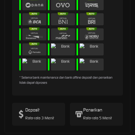
* Selama bank maintenance dan bank offline deposit dan penarikan
tidak dapat diproses
Deposit
Penarikan
Rata-rata 3 Menit
Rata-rata 5 Menit