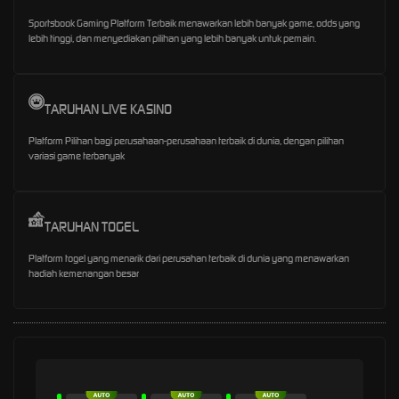
Sportsbook Gaming Platform Terbaik menawarkan lebih banyak game, odds yang
lebih tinggi, dan menyediakan pilihan yang lebih banyak untuk pemain.
TARUHAN LIVE KASINO
Platform Pilihan bagi perusahaan-perusahaan terbaik di dunia, dengan pilihan
variasi game terbanyak
TARUHAN TOGEL
Platform togel yang menarik dari perusahan terbaik di dunia yang menawarkan
hadiah kemenangan besar