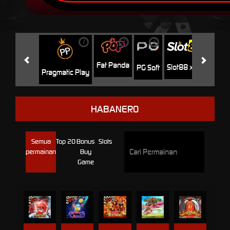
i
i
i
i
i
Facha
Fat Panda
Slot88 x PP
PG Soft
Pragmatic Play
HABANERO
Semua
Top 20
Bonus
Slots
permainan
Buy
Game