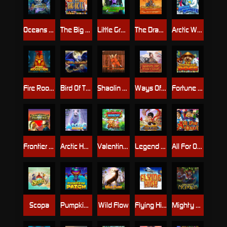
Oceans Call
The Big Deal
Little Green Money
The Dragon Castle
Arctic Wonders
Fire Rooster
Bird Of Thunder
Shaolin Fortunes
Ways Of Fortune
Fortune Dogs
Frontier Fortunes
Arctic Hunt
Valentine Monchy
Legend Of Nezha
All For One
Scopa
Pumpkin Patch
Wild Flow
Flying High
Mighty Medusa