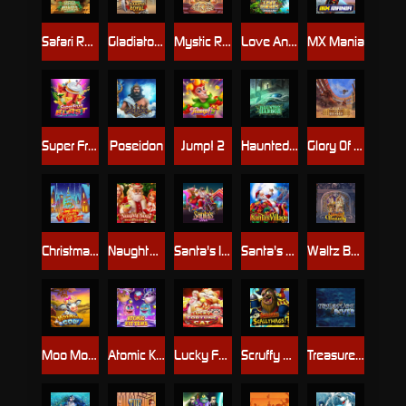
Safari Rumble
Gladiator Royal
Mystic Rings
Love And Riches: Eldorado
MX Mania
Super Fruit Blast
Poseidon
Jump! 2
Haunted Harbor
Glory Of Rome
Christmas Gift Rush
Naughty Santa
Santa's Inn
Santa's Village
Waltz Beauty
Moo Moo Cow
Atomic Kittens
Lucky Fortune Cat
Scruffy Scallywags
Treasure Diver