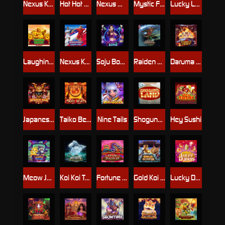
Nexus Koi Gate
Hot Hot Nexus
Nexus Wealth Inn
Mystic Fortune Nexus
Lucky Lucky Nexus
Laughing Buddha Nexus
Nexus Knockout Football Rush
Soju Bomb
Raiden Shogun
Daruma Impact
Japanese Mask
Taiko Beats
Nine Tails
Shoguns Land
Hey Sushi
Meow Janken
Koi Koi Treasure
Fortune Dragon Joy
Gold Koi Fortune
Lucky Durian