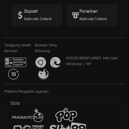
Deposit
Penarikan
Rata-rata 3 Menit
Rata-rata 5 Menit
Tanggung Jawab
Browser Yang
Bermain
Didukung
©2026 INDOPLAYBET. Hak cipta
dilindungi | 18+
Platform Penyedia Layanan
Slots