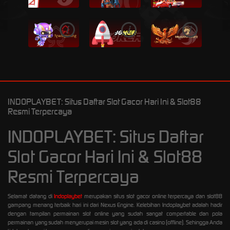
i
i
i
INDOPLAYBET: Situs Daftar Slot Gacor Hari Ini & Slot88
Resmi Terpercaya
INDOPLAYBET: Situs Daftar
Slot Gacor Hari Ini & Slot88
Resmi Terpercaya
Selamat datang di
Indoplaybet
merupakan situs slot gacor online terpercaya dan slot88
gampang menang terbaik hari ini dari Nexus Engine. Kelebihan Indoplaybet adalah hadir
dengan tampilan permainan slot online yang sudah sangat compertable dan pola
permainan yang sudah menyerupai mesin slot yang ada di casino (offline). Sehingga Anda