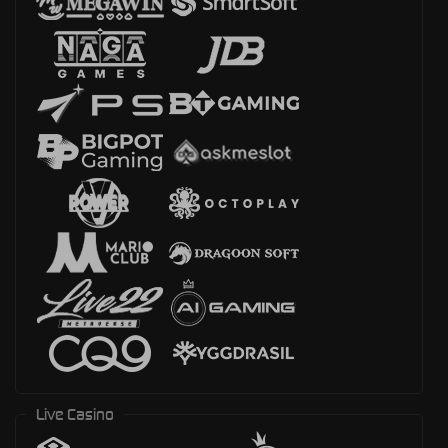
Live Casino