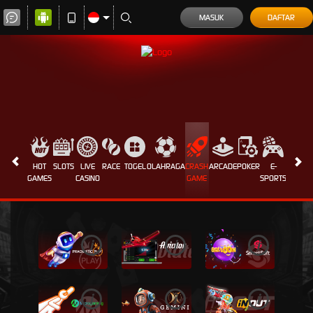
MASUK
DAFTAR
HOT
SLOTS
LIVE
RACE
TOGEL
OLAHRAGA
CRASH
ARCADE
POKER
E-
SABUN
GAMES
CASINO
GAME
SPORTS
AYAM
i
i
i
i
i
i