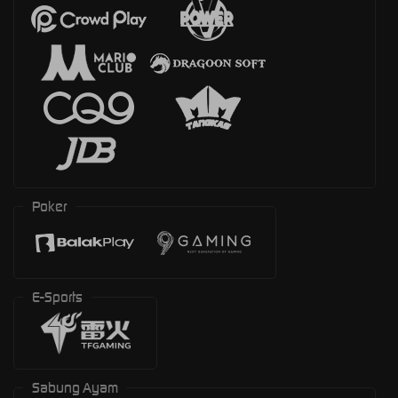
Poker
E-Sports
Sabung Ayam