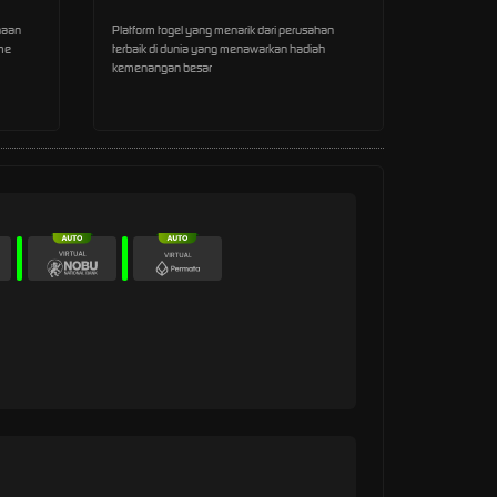
haan
Platform togel yang menarik dari perusahan
ame
terbaik di dunia yang menawarkan hadiah
kemenangan besar