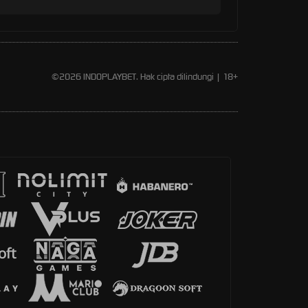
©2026 INDOPLAYBET. Hak cipta dilindungi | 18+