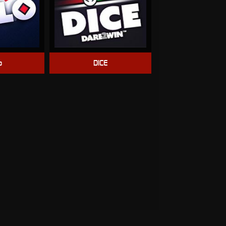
o
DICE