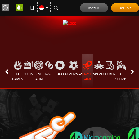
MASUK
DAFTAR
HOT
SLOTS
LIVE
RACE
TOGEL
OLAHRAGA
CRASH
ARCADE
POKER
E-
SABUN
GAMES
CASINO
GAME
SPORTS
AYAM