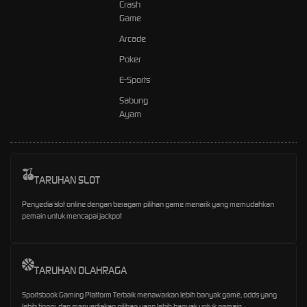
Crash
Game
Arcade
Poker
E-Sports
Sabung
Ayam
TARUHAN SLOT
Penyedia slot online dengan beragam pilihan game menarik yang memudahkan
pemain untuk mencapai jackpot
TARUHAN OLAHRAGA
Sportsbook Gaming Platform Terbaik menawarkan lebih banyak game, odds yang
lebih tinggi, dan menyediakan pilihan yang lebih banyak untuk pemain.