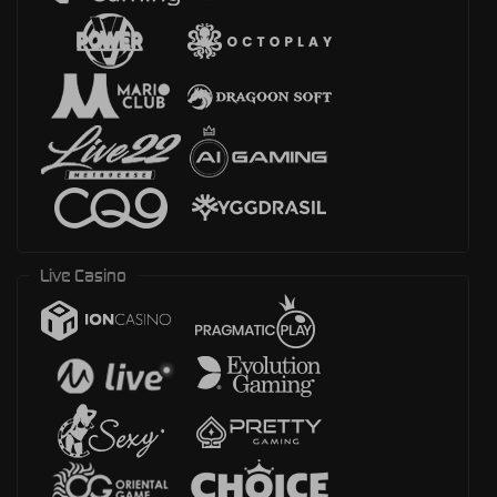
Live Casino