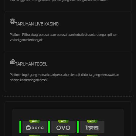
TARUHAN LIVE KASINO
Platform Pilihan bagi perusahaan-perusahaan terbaik di dunia, dengan pilihan
variasi game terbanyak
TARUHAN TOGEL
Platform togel yang menarik dari perusahan terbaik di dunia yang menawarkan
hadiah kemenangan besar