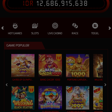
IDR
12,686,915,638
HOT GAMES
SLOTS
LIVE CASINO
RACE
TOGEL
OL
GAME POPULER
GATES OF OLYMPUS POP
BANG GACOR 1000
FORTUNE GARUDA 1000
WUKONG - BLACK SCATTER
DJ BOOM BOOM
GATES OF OLYMPUS 1000