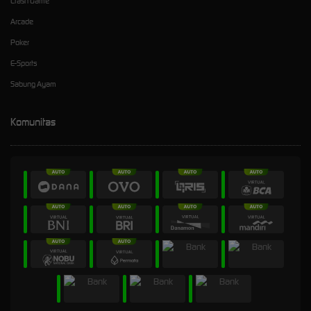
Crash Game
Arcade
Poker
E-Sports
Sabung Ayam
Komunitas