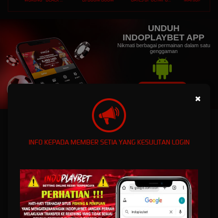
UNDUH
INDOPLAYBET APP
Nikmati berbagai permainan dalam satu
genggaman
UNDUH
×
PANDUAN INSTALASI
INDOPLAYBET: Situs Daftar Slot Gacor Hari Ini & Slot88
Resmi Terpercaya
INFO KEPADA MEMBER SETIA YANG KESULITAN LOGIN
INDOPLAYBET: Situs Daftar
Slot Gacor Hari Ini & Slot88
Resmi Terpercaya