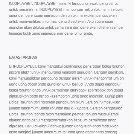
INDOPLAYBET. INDOPLAYBET memiliki tanggung jawab yang serius
untuk masalah ini. INDOPLAYBET mempunyai hak untuk meminta bukti
umur dari pelanggan manapun dan untuk melakukan pengecekan
untuk memverifikasi informasi yang disediakan. Akun pelanggan
mungkin akan ditutup untuk sementara dan dana akan ditahan sampai
tersedia bukti yang memadai mengenai umur anda.
BATAS TARUHAN
Di INDOPLAYBET, kami mengakui pentingnya penerapan batas taruhan
secara efektif untuk mengurangi masalah perjudian. Dengan demikian,
kami menyediakan pengguna dengan sistem untuk mengontrol jumlah
uang yang dapat anda gunakan untuk berjudi. Anda dapat mengatur
batas taruhan anda untuk permainan olahraga/ sportsbook dan dapat
disesuaikan pada setiap kesempatan yang anda inginkan. Cukup pilih
Batas Taruhan dari halaman pengaturan akun. Setelah itu masukkan
jumlah maksimum Batas Taruhan lalu klik update. Setelah pengaturan
Batas Taruhan, aanda akan menerima pemberitahuan melalui email
dimana anda perlu mengkonfirmasikan sebelum permintaan anda
diproses. Perlu diketahui bahwa jumlah yang telah anda masukkan
akan menjadi jumlah maksimum taruhan yang dapat anda pasang