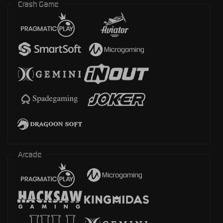
Crash Game
Arcade