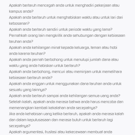
Apakah bertaruh mencegah anda untuk menghadiri pekerjaan atau
kampus anda?
Apakah anda bertaruh untuk menghabiskan waktu atau untuk lari dari
kebosanan?
Apakah anda bertaruh sendiri untuk periode waktu yang lama?
Pernahkah orang lain mengkritik anda sehubungan dengan kebiasaan
taruhan anda?
Apakah anda kehilangan minat kepada keluarga, teman atau hobi
anda karena taruhan?
Apakah anda pernah berbohong untuk menutupi jumlah dana atau
waktu yang anda habiskan untuk bertaruh?
Apakah anda berbohong, mencuri atau meminjam untuk memelihara
kebiasaan bertaruh anda?
Apakah anda enggan untuk menggunakan dana taruhan anda untuk
sesuatu yang lainnya?
Apakah anda bertaruh sampai anda kehilangan semua uang anda?
Setelah kalah, apakah anda merasa bahwa anda harus mencoba dan
memenangkan kembali kekalahan anda secepatnya?
Jika anda kehabisan uang ketika bertaruh, apakah anda merasa kalah
dan dalam keputusasaan dan merasa butuh untuk bertaruh lagi
secepatnya?
Apakah argumentasi, frustasi atau kekecewaan membuat anda