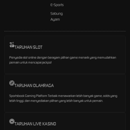
E-Sports
Sabung
Ayam
TARUHAN SLOT
Penyedia slot online dengan beragam pilihan game menarik yang memudahkan
pemain untuk mencapai jackpot
TARUHAN OLAHRAGA
Sportsbook Gaming Platform Terbaik menawarkan lebih banyak game, odds yang
lebih tinggi, dan menyediakan pilihan yang lebih banyak untuk pemain.
TARUHAN LIVE KASINO