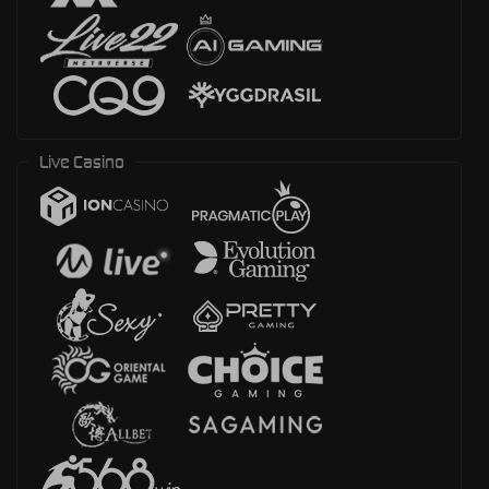
Live Casino