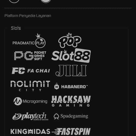
Platform Penyedia Layanan
Slots